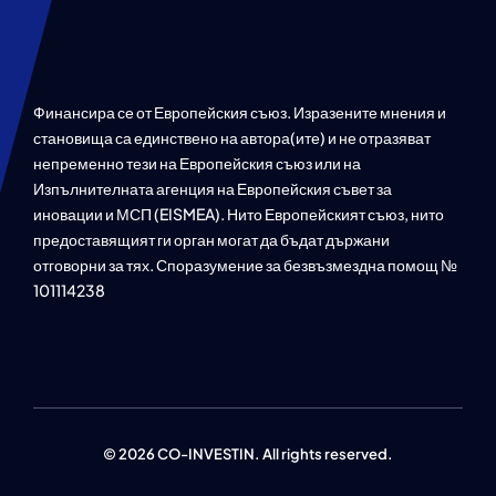
Финансира се от Европейския съюз. Изразените мнения и
становища са единствено на автора(ите) и не отразяват
непременно тези на Европейския съюз или на
Изпълнителната агенция на Европейския съвет за
иновации и МСП (EISMEA). Нито Европейският съюз, нито
предоставящият ги орган могат да бъдат държани
отговорни за тях. Споразумение за безвъзмездна помощ №
101114238
© 2026 CO-INVESTIN. All rights reserved.