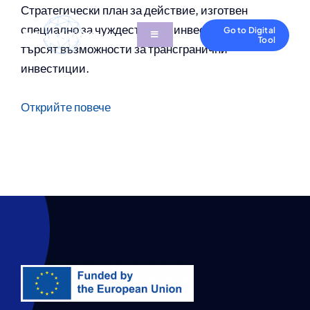
Skip
Стратегически план за действие, изготвен
to
специално за чуждестранни инвеститори, които
Go to Digital
Toggle
Tool
content
търсят възможности за трансгранични
Navigation
Проектът
инвестиции.
Ресурси
Открийте повече
Партньори
Новини и Социални
Свържете се с нас