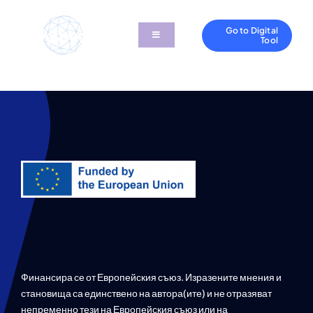
Skip
to
Go to Digital
Toggle
Tool
content
Navigation
Проектът
Ресурси
Партньори
Новини и Социални
Свържете се с нас
Финансира се от Европейския съюз. Изразените мнения и
становища са единствено на автора(ите) и не отразяват
непременно тези на Европейския съюз или на