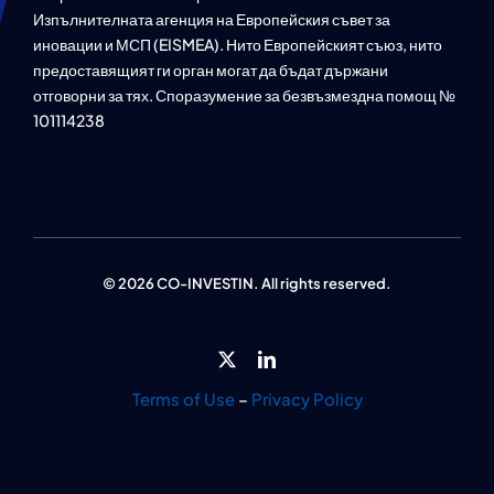
Изпълнителната агенция на Европейския съвет за
иновации и МСП (EISMEA). Нито Европейският съюз, нито
предоставящият ги орган могат да бъдат държани
отговорни за тях. Споразумение за безвъзмездна помощ №
101114238
© 2026 CO-INVESTIN. All rights reserved.
Terms of Use
–
Privacy Policy