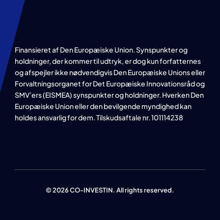
Finansieret af Den Europæiske Union. Synspunkter og
holdninger, der kommer til udtryk, er dog kun forfatternes
og afspejler ikke nødvendigvis Den Europæiske Unions eller
Forvaltningsorganet for Det Europæiske Innovationsråd og
SMV’ers (EISMEA) synspunkter og holdninger. Hverken Den
Europæiske Union eller den bevilgende myndighed kan
holdes ansvarlig for dem. Tilskudsaftale nr. 101114238
© 2026 CO-INVESTIN. All rights reserved.