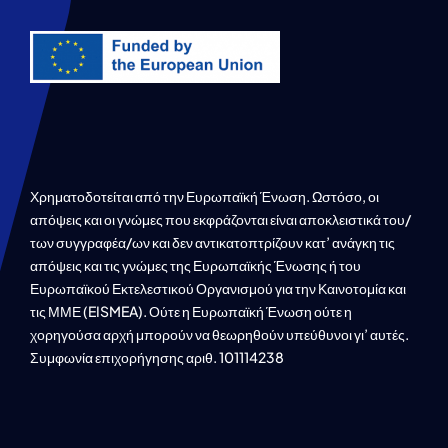
Χρηματοδοτείται από την Ευρωπαϊκή Ένωση. Ωστόσο, οι
απόψεις και οι γνώμες που εκφράζονται είναι αποκλειστικά του/
των συγγραφέα/ων και δεν αντικατοπτρίζουν κατ’ ανάγκη τις
απόψεις και τις γνώμες της Ευρωπαϊκής Ένωσης ή του
Ευρωπαϊκού Εκτελεστικού Οργανισμού για την Καινοτομία και
τις ΜΜΕ (EISMEA). Ούτε η Ευρωπαϊκή Ένωση ούτε η
χορηγούσα αρχή μπορούν να θεωρηθούν υπεύθυνοι γι’ αυτές.
Συμφωνία επιχορήγησης αριθ. 101114238