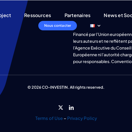
oject
Ressources
Partenaires
News et Soc
Nous contacter
Financé par l’Union européenn
leurs auteurs et ne reflètent
l’Agence Exécutive du Conseil 
Européenne ni l’autorité charg
pour responsables. Conventio
© 2026 CO-INVESTIN. All rights reserved.
Terms of Use
–
Privacy Policy