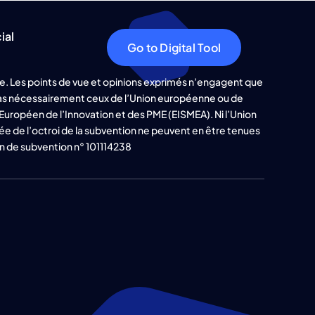
ial
Go to Digital Tool
e. Les points de vue et opinions exprimés n’engagent que
 pas nécessairement ceux de l’Union européenne ou de
Européen de l’Innovation et des PME (EISMEA). Ni l’Union
ée de l’octroi de la subvention ne peuvent en être tenues
n de subvention n° 101114238