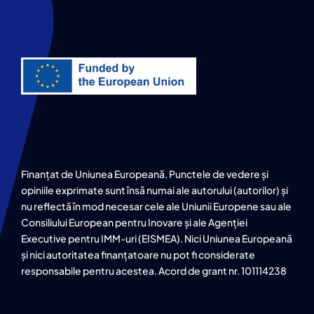
Finanțat de Uniunea Europeană. Punctele de vedere și
opiniile exprimate sunt însă numai ale autorului (autorilor) și
nu reflectă în mod necesar cele ale Uniunii Europene sau ale
Consiliului European pentru Inovare și ale Agenției
Executive pentru IMM-uri (EISMEA). Nici Uniunea Europeană
și nici autoritatea finanțatoare nu pot fi considerate
responsabile pentru acestea. Acord de grant nr. 101114238